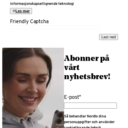
informasjonskapsellignende teknologi
Les mer
Friendly Captcha
Last ned
Abonner på
vårt
nyhetsbrev!
E-post
*
Så behandlar Nordlo dina
personuppgifter och använder
cookieliknande teknik