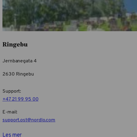
Ringebu
Jernbanegata 4
2630 Ringebu
Support:
+47 21 99 95 00
E-mail:
support.ost@nordlo.com
Les mer