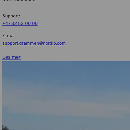
Support:
+47 32 83 00 00
E-mail:
support.drammen@nordlo.com
Les mer