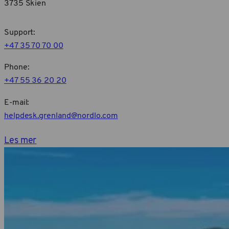
3735 Skien
Support:
+47 35 70 70 00
Phone:
+47 55 36 20 20
E-mail:
helpdesk.grenland@nordlo.com
Les mer