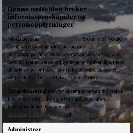
Denne nettsiden bruker
informasjonskapsler og
personopplysninger
Når du besøker
https://nordlo.com
bruker vi på Nordlo
Group AB informasjonskapsler og dine
personopplysninger. Noen informasjonskapsler og noen
behandlinger av personopplysninger er nødvendige, mens
du selv velger om du vil samtykke til andre. Du gjør ditt
valg nedenfor. Ditt samtykke er helt frivillig.
Du har visse rettigheter, for eksempel retten til å trekke
tilbake ditt samtykke og retten til å klage til en
tilsynsmyndighet. Les mer i vår
informasjonskapselpolicy
og
personvernpolicy
.
Administrer