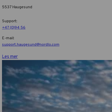
5537 Haugesund
Support:
+47 (0)94 56
E-mail:
support.haugesund@nordlo.com
Les mer