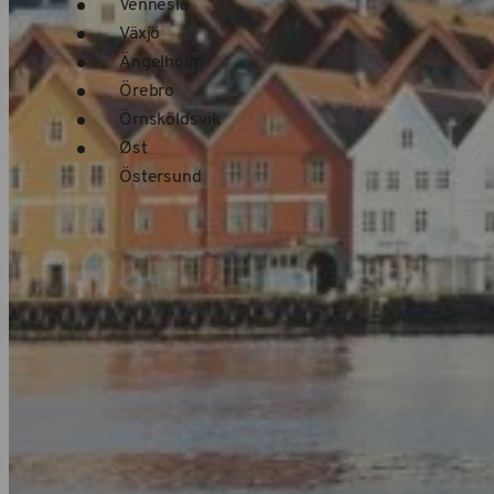
Vennesla
Växjö
Ängelholm
Örebro
Örnsköldsvik
Øst
Östersund