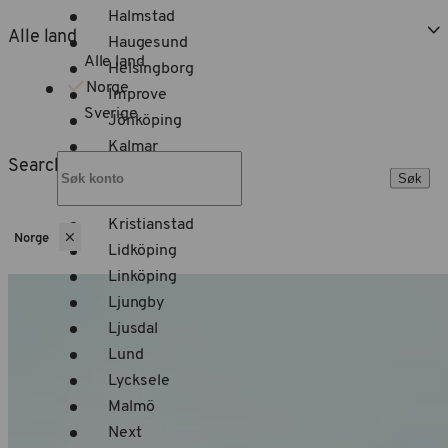
Halmstad
Alle land
Haugesund
Alle land
Helsingborg
Norge
Improve
Sverige
Jönköping
Kalmar
Search
Karlshamn
Søk
Karlskrona
Kristianstad
Norge
Lidköping
Linköping
Ljungby
Ljusdal
Lund
Lycksele
Malmö
Next