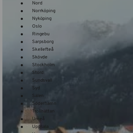
Nord
Norrköping
Nyköping
Oslo
Ringebu
Sarpsborg
Skellefteå
Skövde
Stockholm
Stord
Sundsvall
Syd
Sälen
Söderhamn
Trollhättan
Umeå
Uppsala