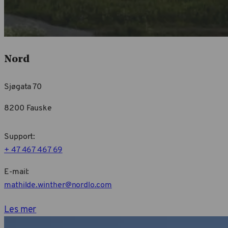
Nord
Sjøgata 70
8200 Fauske
Support:
+ 47 467 467 69
E-mail:
mathilde.winther@nordlo.com
Les mer