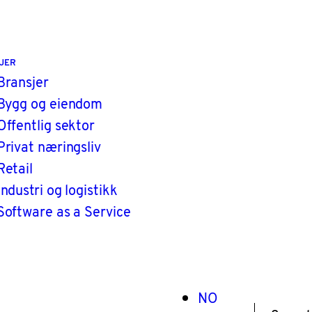
JER
Bransjer
Bygg og eiendom
Offentlig sektor
Privat næringsliv
Retail
Industri og logistikk
Software as a Service
NO