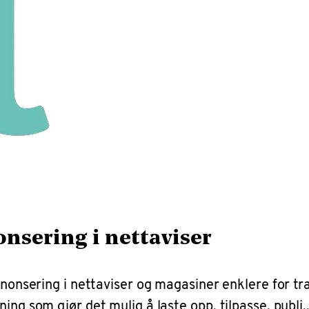
onsering i nettaviser
nnonsering i nettaviser og magasiner enklere for tr
ng som gjør det mulig å laste opp, tilpasse, publi..