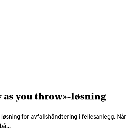
y as you throw»-løsning
øsning for avfallshåndtering i fellesanlegg. Når
bå...