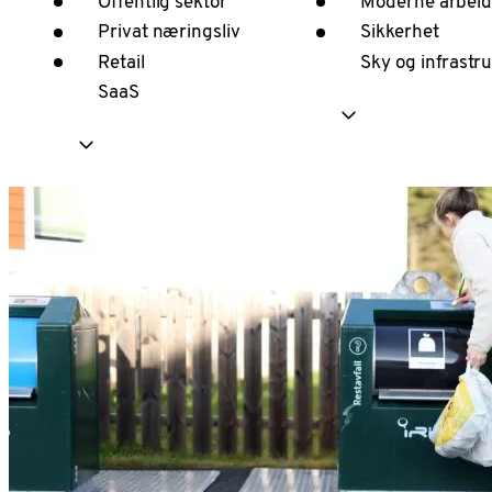
Offentlig sektor
Moderne arbeid
Privat næringsliv
Sikkerhet
Retail
Sky og infrastr
SaaS