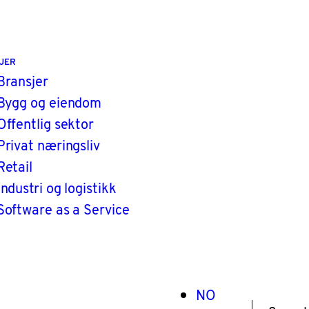
JER
Bransjer
Bygg og eiendom
Offentlig sektor
Privat næringsliv
Retail
Industri og logistikk
Software as a Service
NO