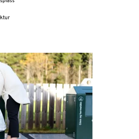
splass
uktur