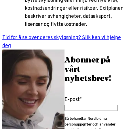
kostnadsendringer eller risikoer. Exitplanen
beskriver avhengigheter, dataeksport,
lisenser og flyttekostnader.
Tid for å se over deres skyløsning? Slik kan vi hjelpe
deg
Abonner på
vårt
nyhetsbrev!
E-post
*
Så behandlar Nordlo dina
personuppgifter och använder