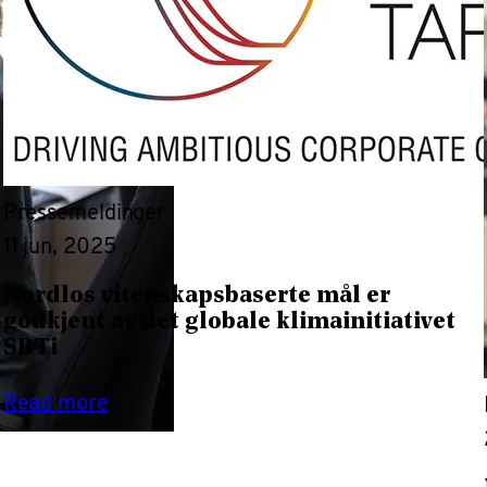
Pressemeldinger
11 jun, 2025
Nordlos vitenskapsbaserte mål er
godkjent av det globale klimainitiativet
SBTi
Read more