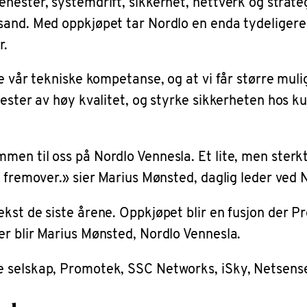
nester, systemdrift, sikkerhet, nettverk og strate
nsand. Med oppkjøpet tar Nordlo en enda tydeliger
r.
e vår tekniske kompetanse, og at vi får større mul
ester av høy kvalitet, og styrke sikkerheten hos kun
n til oss på Nordlo Vennesla. Et lite, men sterkt s
e fremover.» sier Marius Mønsted, daglig leder ved 
kst de siste årene. Oppkjøpet blir en fusjon der Pr
er blir Marius Mønsted, Nordlo Vennesla.
e selskap, Promotek, SSC Networks, iSky, Netsens