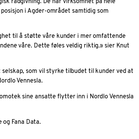
gisk rådgivning. De har virksomhet på hele
e posisjon i Agder-området samtidig som
ighet til å støtte våre kunder i mer omfattende
dene våre. Dette føles veldig riktig.» sier Knut
elskap, som vil styrke tilbudet til kunder ved at
Nordlo Vennesla.
omotek sine ansatte flytter inn i Nordlo Vennesla
e og Fana Data.