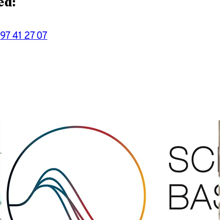
ed:
f
97 41 27 07