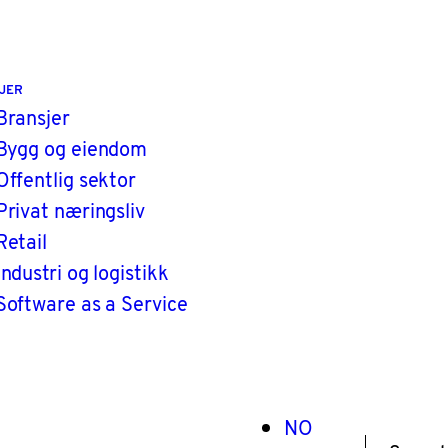
JER
Bransjer
Bygg og eiendom
Offentlig sektor
Privat næringsliv
Retail
Industri og logistikk
Software as a Service
NO