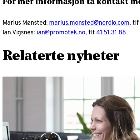
For mer informasjon ta kontakt m
Marius Mønsted:
marius.monsted@nordlo.com
, tl
Ian Vigsnes:
ian@promotek.no
, tlf
41 51 31 88
Relaterte nyheter