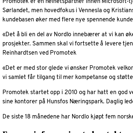
Promotek er en helhetspartner innen Microsoft-tje
Sørlandet, men hovedfokus i Vennesla og Kristia
kundebasen øker med flere nye spennende kunde
«Det å bli en del av Nordlo innebærer at vi kan øk
prosjekter. Sammen skal vi fortsette å levere tjen
Reinhardtsen ved Promotek
«Det er med stor glede vi ønsker Promotek velkomme
vi samlet får tilgang til mer kompetanse og støtt
Promotek startet opp i 2010 og har hatt en god ve
sine kontorer på Hunsfos Næringspark. Daglig led
De siste 18 månedene har Nordlo kjøpt fem norsk