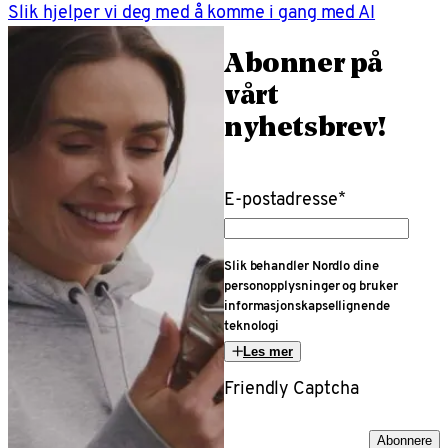
Slik hjelper vi deg med å komme i gang med AI
Abonner på
vårt
nyhetsbrev!
E-postadresse
*
Slik behandler Nordlo dine
personopplysninger og bruker
informasjonskapsellignende
teknologi
Les mer
Friendly Captcha
Abonnere