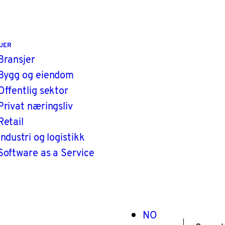
JER
Bransjer
Bygg og eiendom
Offentlig sektor
Privat næringsliv
Retail
Industri og logistikk
Software as a Service
NO