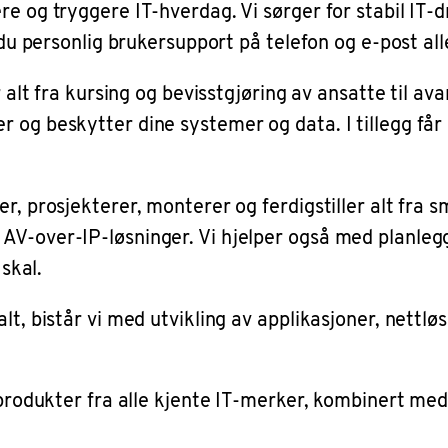
e og tryggere IT-hverdag. Vi sørger for stabil IT-d
r du personlig brukersupport på telefon og e-post al
yr alt fra kursing og bevisstgjøring av ansatte til
 og beskytter dine systemer og data. I tillegg får
r, prosjekterer, monterer og ferdigstiller alt fra s
AV-over-IP-løsninger. Vi hjelper også med planlegg
 skal.
lt, bistår vi med utvikling av applikasjoner, nettlø
 produkter fra alle kjente IT-merker, kombinert med