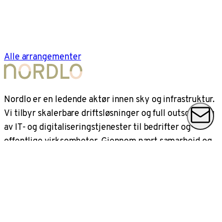
Alle arrangementer
Nordlo er en ledende aktør innen sky og infrastruktur.
Vi tilbyr skalerbare driftsløsninger og full outsourcing
av IT- og digitaliseringstjenester til bedrifter og
offentlige virksomheter. Gjennom nært samarbeid og
med ansvarlige valg av innovativ teknologi hjelper vi
våre kunder vokse trygt og bærekraftig i en samtid
som endrer seg hver dag.
Nordlo omsetter 2,5 milliarder SEK, har ca 1000
ansatte på steder over hele Sverige og store deler av