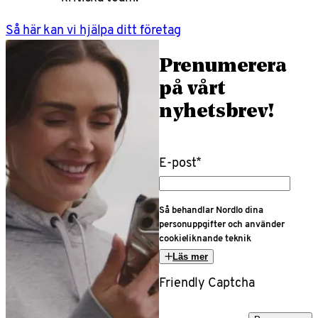
Så här kan vi hjälpa ditt företag
Prenumerera
på vårt
nyhetsbrev!
E-post
*
Så behandlar Nordlo dina
personuppgifter och använder
cookieliknande teknik
Läs mer
Friendly Captcha