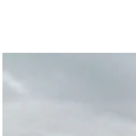
Nordlo är certifierade enligt internationella ISO-
standarder, vilket innebär ni får en kvalitet- och
säkerhetscertifierad leverans.