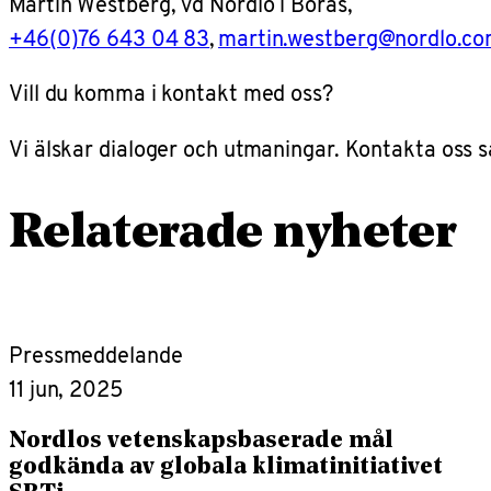
Martin Westberg, vd Nordlo i Borås,
+46(0)76 643 04 83
,
martin.westberg@nordlo.c
Vill du komma i kontakt med oss?
Vi älskar dialoger och utmaningar. Kontakta oss så
Relaterade nyheter
Pressmeddelande
11 jun, 2025
Nordlos vetenskapsbaserade mål
godkända av globala klimatinitiativet