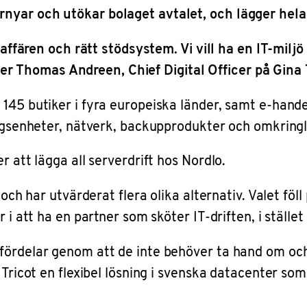
nyar och utökar bolaget avtalet, och lägger hela 
r affären och rätt stödsystem. Vi vill ha en IT-milj
säger Thomas Andreen, Chief Digital Officer på Gina 
 145 butiker i fyra europeiska länder, samt e-hand
ingsenheter, nätverk, backupprodukter och omkringl
r att lägga all serverdrift hos Nordlo.
 och har utvärderat flera olika alternativ. Valet föl
i att ha en partner som sköter IT-driften, i stället f
fördelar genom att de inte behöver ta hand om och
a Tricot en flexibel lösning i svenska datacenter s