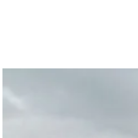
Dårlig kontroll på data er både en sikkerhetsrisiko og
en tidstyv. Vi hjelper dere å få oversikt og skape
trygghet gjennom gode rutiner for
dokumenthåndtering, strukturering av informasjon og
prosesser for sikker livssyklushåndtering av data.