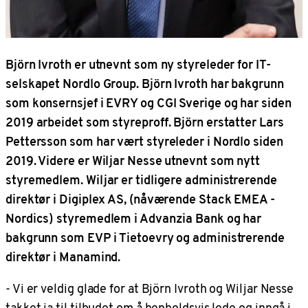
Björn Ivroth er utnevnt som ny styreleder for IT-
selskapet Nordlo Group. Björn Ivroth har bakgrunn
som konsernsjef i EVRY og CGI Sverige og har siden
2019 arbeidet som styreproff. Björn erstatter Lars
Pettersson som har vært styreleder i Nordlo siden
2019. Videre er Wiljar Nesse utnevnt som nytt
styremedlem. Wiljar er tidligere administrerende
direktør i Digiplex AS, (nåværende Stack EMEA -
Nordics) styremedlem i Advanzia Bank og har
bakgrunn som EVP i Tietoevry og administrerende
direktør i Manamind.
- Vi er veldig glade for at Björn Ivroth og Wiljar Nesse
takket ja til tilbudet om å henholdsvis lede og inngå i