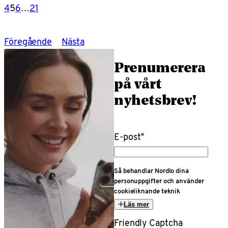
4
5
6
…
21
Föregående
Nästa
Prenumerera
på vårt
nyhetsbrev!
E-post
*
Så behandlar Nordlo dina
personuppgifter och använder
cookieliknande teknik
Läs mer
Friendly Captcha