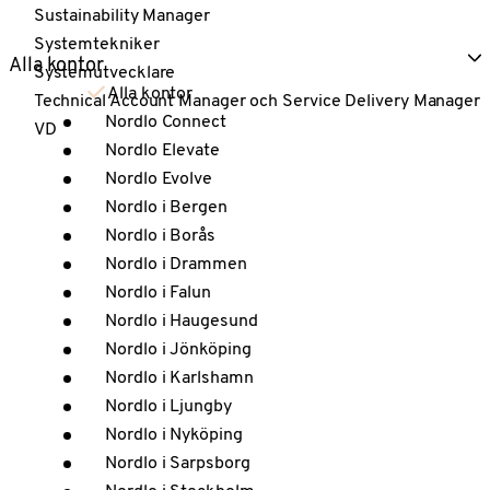
Sustainability Manager
Systemtekniker
Alla kontor
Systemutvecklare
Alla kontor
Technical Account Manager och Service Delivery Manager
Nordlo Connect
VD
Nordlo Elevate
Nordlo Evolve
Nordlo i Bergen
Nordlo i Borås
Nordlo i Drammen
Nordlo i Falun
Nordlo i Haugesund
Nordlo i Jönköping
Nordlo i Karlshamn
Nordlo i Ljungby
Nordlo i Nyköping
Nordlo i Sarpsborg
Nordlo i Stockholm