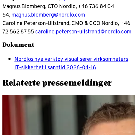
Magnus Blomberg, CTO Nordlo, +46 736 84 04
54,
magnus.blomberg@nordlo.com
Caroline Peterson-Ullstrand, CMO & CCO Nordlo, +46
72 562 87 55
caroline.peterson-ullstrand@nordlo.com
Dokument
Nordlos nye verktøy visualiserer virksomheters
IT-sikkerhet i sanntid 2026-04-16
Relaterte pressemeldinger