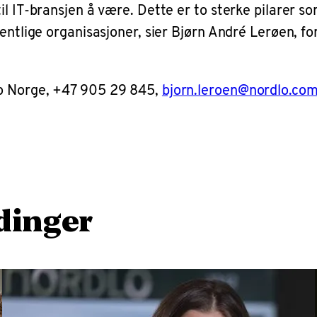
l IT-bransjen å være. Dette er to sterke pilarer som
fentlige organisasjoner, sier Bjørn André Lerøen, f
lo Norge, +47 905 29 845,
bjorn.leroen@nordlo.co
dinger