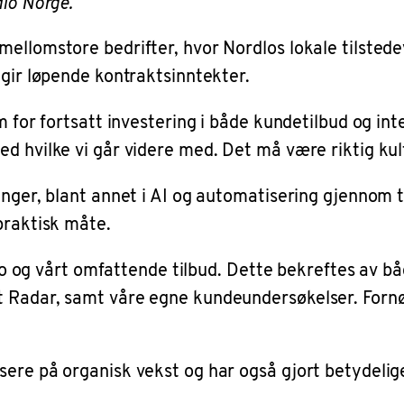
dlo Norge
.
mellomstore bedrifter, hvor Nordlos lokale tilsted
 gir løpende kontraktsinntekter.
m for fortsatt investering i både kundetilbud og int
d hvilke vi går videre med. Det må være riktig kul
ringer, blant annet i AI og automatisering gjennom
praktisk måte.
rdlo og vårt omfattende tilbud. Dette bekreftes av b
t Radar, samt våre egne kundeundersøkelser. Fornø
ere på organisk vekst og har også gjort betydelige 