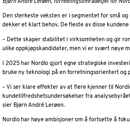
Bjørn André Lerøen, forretningsområdesjef for Nor
Den sterkeste veksten er i segmentet for små og 
dekker et klart behov. De fleste av disse kundene
– Dette skaper stabilitet i virksomheten og gir ro
ulike oppkjøpskandidater, men vi er svært nøye me
I 2025 har Nordlo gjort egne strategiske investe
bruke ny teknologi på en forretningsorientert og 
– Vi ser klare effekter av at flere kjenner til No
kundetilfredshetsundersøkelser fra analysebyråe
sier Bjørn André Lerøen.
Nordlo har høye ambisjoner om å fortsette å fokus