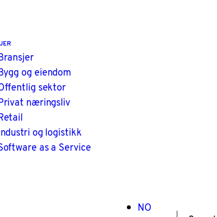
JER
Bransjer
Bygg og eiendom
Offentlig sektor
Privat næringsliv
Retail
Industri og logistikk
Software as a Service
NO