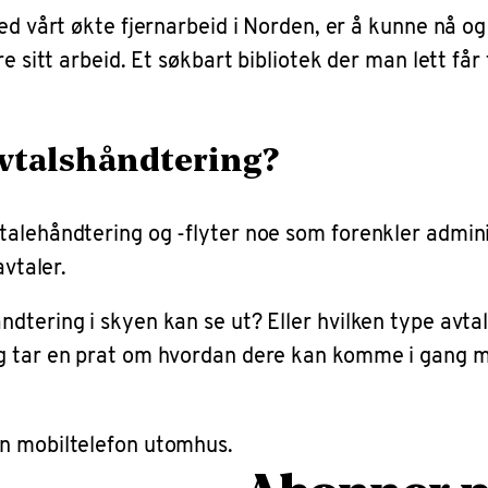
ed vårt økte fjernarbeid i Norden, er å kunne nå o
 sitt arbeid. Et søkbart bibliotek der man lett får 
 avtalshåndtering?
alehåndtering og -flyter noe som forenkler admini
avtaler.
dtering i skyen kan se ut? Eller hvilken type avt
og tar en prat om hvordan dere kan komme i gang m