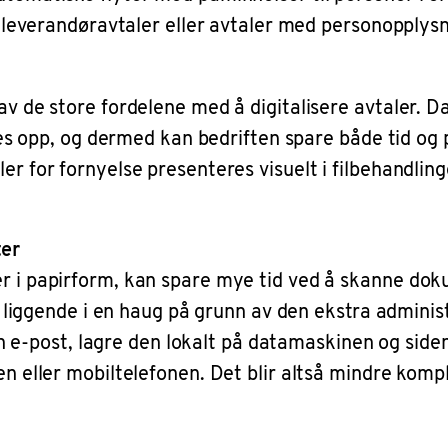
. leverandøravtaler eller avtaler med personopplysni
av de store fordelene med å digitalisere avtaler. 
ies opp, og dermed kan bedriften spare både tid og p
r for fornyelse presenteres visuelt i filbehandling
ter
 i papirform, kan spare mye tid ved å skanne dokum
ir liggende i en haug på grunn av den ekstra admini
 sin e-post, lagre den lokalt på datamaskinen og sid
n eller mobiltelefonen. Det blir altså mindre kompl