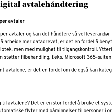
igital avtalehåndtering
yper avtaler
yper avtaler og kan det håndtere så vel leverandør
 arbeide mer datadrevet, er det en fordel å benytte
iotek, men med mulighet til tilgangskontroll. Ytterl
 støtter filbehandling, f.eks. Microsoft 365-suiten
nt avtalene, er det en fordel om de også kan kate
 til avtalene? Det er en stor fordel å bruke et sy
tomatiske flyter med påminnelser til personer i or