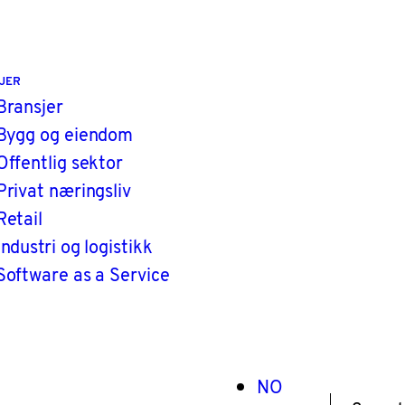
JER
Bransjer
Bygg og eiendom
Offentlig sektor
Privat næringsliv
Retail
Industri og logistikk
Software as a Service
NO