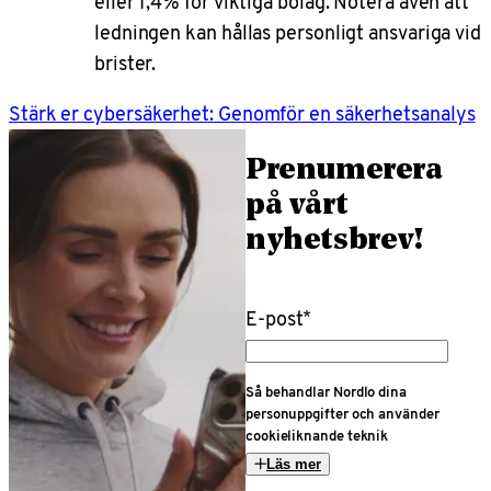
eller 1,4% för viktiga bolag. Notera även att
ledningen kan hållas personligt ansvariga vid
brister.
Stärk er cybersäkerhet: Genomför en säkerhetsanalys
Prenumerera
på vårt
nyhetsbrev!
E-post
*
Så behandlar Nordlo dina
personuppgifter och använder
cookieliknande teknik
Läs mer