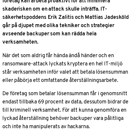
företag kan arbeta proaktivt för att minimera
skaderisken om en attack skulle inträffa. IT-
säkerhetspoddens Erik Zalitis och Mattias Jadesköld
går på djupet med olika tekniker och strategier
avseende backuper som kan rädda hela
verksamheten.
När det som aldrig får hända ändå händer och en
ransomware-attack lyckats kryptera en hel IT-miljö
står verksamheten inför valet att betala lösensumman
eller påbörja ett omfattande återställningsarbete.
De företag som betalar lösensumman får i genomsnitt
endast tillbaka 69 procent av data, dessutom bidrar de
till kriminell verksamhet. För att kunna genomföra en
lyckad återställning behöver backuper vara pålitliga
och inte ha manipulerats av hackarna.