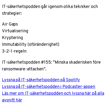
IT-säkerhetspodden går igenom olika tekniker och
strategier:
Air Gaps
Virtualisering
Kryptering
Immutability (oföränderighet)
3-2-1-regeln
IT-säkerhetspodden #155: ”Minska skaderisken före
ransomware-attacken”.
Lyssna på IT-säkerhetspodden på Spotify
Lyssna på IT-säkerhetspodden i Podcaster-appen
Läs mer om IT-säkerhetspodden och lyssna här på alla
avsnitt här