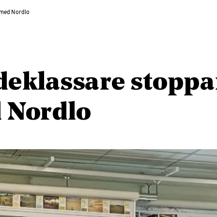
 med Nordlo
eklassare stoppa
 Nordlo