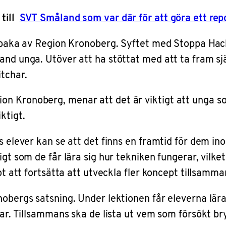
 till
SVT Småland som var där för att göra ett repo
llbaka av Region Kronoberg. Syftet med Stoppa Hacker
and unga. Utöver att ha stöttat med att ta fram sj
tchar.
 Kronoberg, menar att det är viktigt att unga som 
ktigt.
s elever kan se att det finns en framtid för dem i
t som de får lära sig hur tekniken fungerar, vilket i
emot att fortsätta att utveckla fler koncept tillsa
nobergs satsning. Under lektionen får eleverna lär
dar. Tillsammans ska de lista ut vem som försökt bry