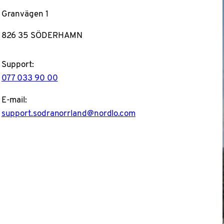
Granvägen 1
826 35 SÖDERHAMN
Support:
077 033 90 00
E-mail:
support.sodranorrland@nordlo.com