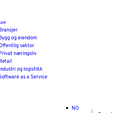
JER
Bransjer
Bygg og eiendom
Offentlig sektor
Privat næringsliv
Retail
Industri og logistikk
Software as a Service
NO