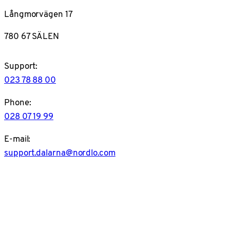
Långmorvägen 17
780 67 SÄLEN
Support:
023 78 88 00
Phone:
028 07 19 99
E-mail:
support.dalarna@nordlo.com