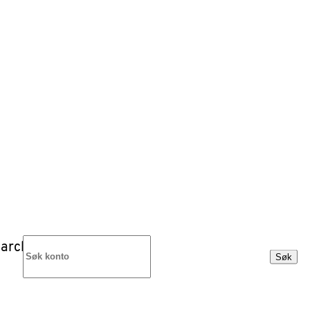
arch
Søk