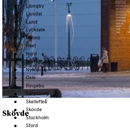
Ljungby
Ljusdal
Lund
Lycksele
Malmö
Next
Nord
Norrköping
Nyköping
Oslo
Ringebu
Sarpsborg
Skellefteå
Skövde
Skövde
Stockholm
Stord