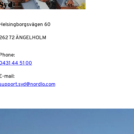
Syd
Helsingborgsvägen 60
262 72 ÄNGELHOLM
Phone:
0431 44 51 00
E-mail:
support.syd@nordlo.com