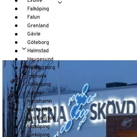
Falköping
Falun
Grenland
Gävle
Göteborg
Halmstad
Haugesund
Helsingborg
Improve
Jönköping
Kalmar
Karlshamn
Karlskrona
Kristianstad
Lidköping
Linköping