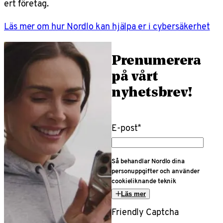
ert företag.
Läs mer om hur Nordlo kan hjälpa er i cybersäkerhet
Prenumerera
på vårt
nyhetsbrev!
E-post
*
Så behandlar Nordlo dina
personuppgifter och använder
cookieliknande teknik
Läs mer
Friendly Captcha