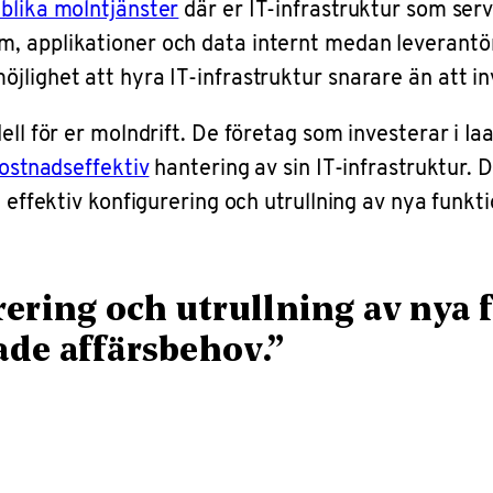
blika molntjänster
där er IT-infrastruktur som ser
m, applikationer och data internt medan leverantö
lighet att hyra IT-infrastruktur snarare än att in
ll för er molndrift. De företag som investerar i Iaa
ostnadseffektiv
hantering av sin IT-infrastruktur.
d effektiv konfigurering och utrullning av nya funkt
ering och utrullning av nya 
ade affärsbehov.”