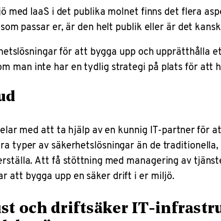
ljö med IaaS i det publika molnet finns det flera as
 som passar er, är den helt publik eller är det kans
erhetslösningar för att bygga upp och upprätthålla e
 man inte har en tydlig strategi på plats för att 
oud
delar med att ta hjälp av en kunnig IT-partner för a
ra typer av säkerhetslösningar än de traditionella
rställa. Att få stöttning med managering av tjänst
 att bygga upp en säker drift i er miljö.
t och driftsäker IT-infrastruk