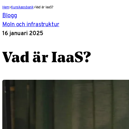
Hem
Kunskapsbank
Vad är IaaS?
Blogg
Moln och infrastruktur
16 januari 2025
Vad är IaaS?