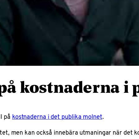
 på kostnaderna i
ll på
kostnaderna i det publika molnet
.
itet, men kan också innebära utmaningar när det kom