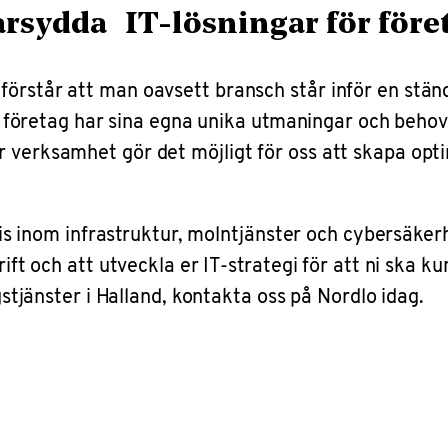
sydda IT-lösningar för före
örstår att man oavsett bransch står inför en ständ
rje företag har sina egna unika utmaningar och behov
 verksamhet gör det möjligt för oss att skapa optim
ertis inom infrastruktur, molntjänster och cybersäk
drift och att utveckla er IT-strategi för att ni sk
ngstjänster i Halland, kontakta oss på Nordlo idag.