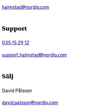
halmstad@nordlo.com
Support
035 15 29 12
support.halmstad@nordlo.com
Sälj
David Pålsson
david.palsson@nordlo.com