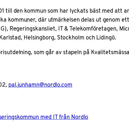
01 till den kommun
som har lyckats bäst med att an
nska kommuner, där utmärkelsen delas ut genom e
GG), Regeringskansliet, IT & Telekomföretagen, Micr
l Karlstad, Helsingborg, Stockholm och Lidingö.
risutdelning, som går av stapeln på Kvalitetsmäss
02
,
pal.junhamn@nordlo.com
liseringskommun med IT från Nordlo