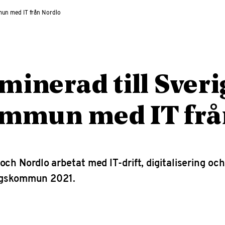
mun med IT från Nordlo
inerad till Sveri
ommun med IT frå
h Nordlo arbetat med IT-drift, digitalisering oc
ingskommun 2021.