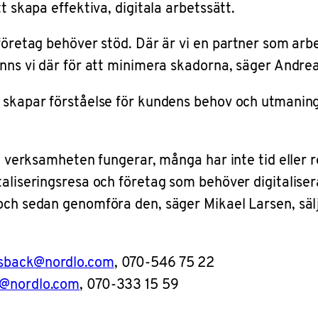
t skapa effektiva, digitala arbetssätt.
r företag behöver stöd. Där är vi en partner som 
inns vi där för att minimera skadorna, säger Andre
 skapar förståelse för kundens behov och utmaningar
a verksamheten fungerar, många har inte tid eller res
taliseringsresa och företag som behöver digitaliser
 och sedan genomföra den, säger Mikael Larsen, säl
dsback@nordlo.com
, 070-546 75 22
n@nordlo.com
, 070-333 15 59