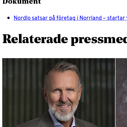
Dokument
Nordlo satsar på företag i Norrland – startar
Relaterade pressme