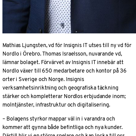
Mathias Ljungsten, vd för Insignis IT utses till ny vd för
Nordlo i Örebro. Thomas Israelsson, nuvarande vd,
lämnar bolaget. Förvärvet av Insignis IT innebär att
Nordlo växer till 650 medarbetare och kontor på 36
orter i Sverige och Norge. Insignis
verksamhetsinriktning och geografiska täckning
stärker och kompletterar Nordlos erbjudande inom;
molntjänster, infrastruktur och digitalisering.
– Bolagens styrkor mappar väl in i varandra och
kommer att gynna både befintliga och nya kunder.
Därtill blir vi en större spelare och kan locka till oss