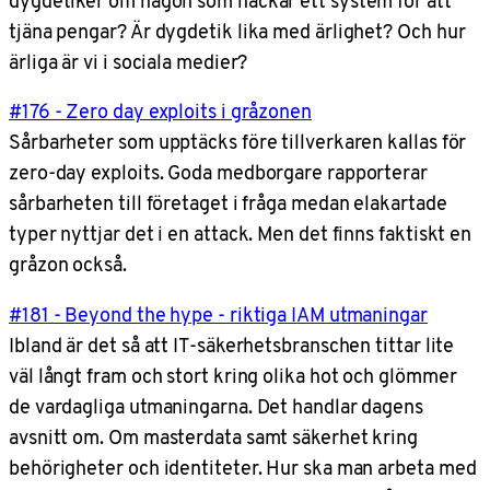
dygdetiker om någon som hackar ett system för att
tjäna pengar? Är dygdetik lika med ärlighet? Och hur
ärliga är vi i sociala medier?
#176 - Zero day exploits i gråzonen
Sårbarheter som upptäcks före tillverkaren kallas för
zero-day exploits. Goda medborgare rapporterar
sårbarheten till företaget i fråga medan elakartade
typer nyttjar det i en attack. Men det finns faktiskt en
gråzon också.
#181 - Beyond the hype - riktiga IAM utmaningar
Ibland är det så att IT-säkerhetsbranschen tittar lite
väl långt fram och stort kring olika hot och glömmer
de vardagliga utmaningarna. Det handlar dagens
avsnitt om. Om masterdata samt säkerhet kring
behörigheter och identiteter. Hur ska man arbeta med