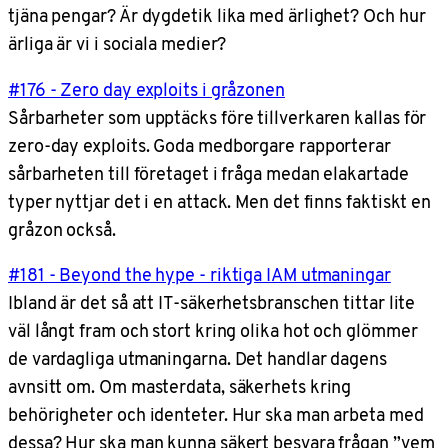
tjäna pengar? Är dygdetik lika med ärlighet? Och hur
ärliga är vi i sociala medier?
#176 - Zero day exploits i gråzonen
Sårbarheter som upptäcks före tillverkaren kallas för
zero-day exploits. Goda medborgare rapporterar
sårbarheten till företaget i fråga medan elakartade
typer nyttjar det i en attack. Men det finns faktiskt en
gråzon också.
#181 - Beyond the hype - riktiga IAM utmaningar
Ibland är det så att IT-säkerhetsbranschen tittar lite
väl långt fram och stort kring olika hot och glömmer
de vardagliga utmaningarna. Det handlar dagens
avnsitt om. Om masterdata, säkerhets kring
behörigheter och identeter. Hur ska man arbeta med
dessa? Hur ska man kunna säkert besvara frågan ”vem