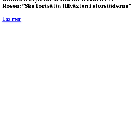
Nordlo rekryterar branschveteranen Per
Rosén: ”Ska fortsätta tillväxten i storstäderna”
Läs mer