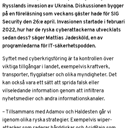
Rysslands invasion av Ukraina. Diskussionen bygger
på en föreläsning som veckans gäster hade för SIG
Security den 26:e april. Invasionen startade i februari
2022, hur har de ryska cyberattackerna utvecklats
sedan dess? säger Mattias Jadesköld, en av
programledarna för IT-säkerhetspodden.
Syftet med cyberkrigsföring är ta kontrollen över
viktiga tillgångar i landet, exempelvis kraftverk,
transporter, flygplatser och olika myndigheter. Det
kan också vara ett sätt att sprida falsk eller
vilseledande information genom att infiltrera
nyhetsmedier och andra informationskanaler.
– Tillsammans med Adamov och Haldesten går vi
igenom olika ryska strategier. Exempelvis wiper-
attacker som raderar hårddiskar och AcidRain som